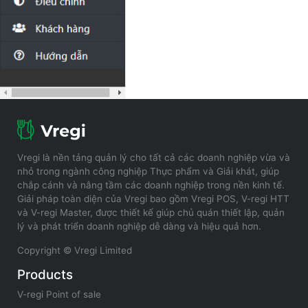
Vregi là nền tảng quản lý cho tất cả các doanh nghiệp vừa và
nhỏ trong ngành công nghiệp Thực phẩm và Giải khát, giúp
chắp cánh và nâng tầm các doanh nghiệp trong nền kinh tế.
Giải pháp toàn diện của Vregi bao gồm Vregi POS, V-regi HTT
và V-regi Master, được thiết kế giúp chủ quán thiết lập, quản
lý và phát triển doanh nghiệp dễ dàng và hiệu quả hơn.
Copyright © Vregi Limited
Products
V-regi Point of sale