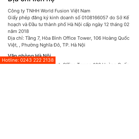
Công ty TNHH World Fusion Việt Nam
Giấy phép đăng ký kinh doanh số 0108166057 do Sở Kế
hoạch và Đầu tư thành phố Hà Nội cấp ngày 12 tháng 02
năm 2018
Địa chỉ: Tầng 7, Hòa Bình Office Tower, 106 Hoàng Quốc
Việt, , Phường Nghĩa Đô, TP. Hà Nội
Văn phòng Hà Nội
Hotline: 0243 222 2138
Hà Nội: Tầng 7, Hòa Bình Office Tower, 106 Hoàng Quốc
Việt, , Phường Nghĩa Đô, TP. Hà Nội
SĐT: +84 243 222 2138
Mở trong GoogleMap
Văn phòng Đà Nẵng
Đà Nẵng: Tầng 5 Tòa Camelia, 773 Ngô Quyền, Phường
An Hải, TP Đà Nẵng, Việt Nam
SĐT: 0918 413 005
Mở trong GoogleMap