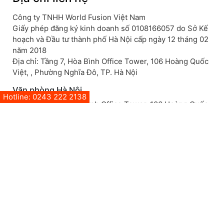
Công ty TNHH World Fusion Việt Nam
Giấy phép đăng ký kinh doanh số 0108166057 do Sở Kế
hoạch và Đầu tư thành phố Hà Nội cấp ngày 12 tháng 02
năm 2018
Địa chỉ: Tầng 7, Hòa Bình Office Tower, 106 Hoàng Quốc
Việt, , Phường Nghĩa Đô, TP. Hà Nội
Văn phòng Hà Nội
Hotline: 0243 222 2138
Hà Nội: Tầng 7, Hòa Bình Office Tower, 106 Hoàng Quốc
Việt, , Phường Nghĩa Đô, TP. Hà Nội
SĐT: +84 243 222 2138
Mở trong GoogleMap
Văn phòng Đà Nẵng
Đà Nẵng: Tầng 5 Tòa Camelia, 773 Ngô Quyền, Phường
An Hải, TP Đà Nẵng, Việt Nam
SĐT: 0918 413 005
Mở trong GoogleMap