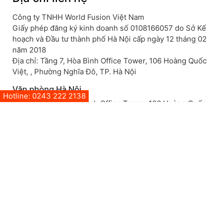
Công ty TNHH World Fusion Việt Nam
Giấy phép đăng ký kinh doanh số 0108166057 do Sở Kế
hoạch và Đầu tư thành phố Hà Nội cấp ngày 12 tháng 02
năm 2018
Địa chỉ: Tầng 7, Hòa Bình Office Tower, 106 Hoàng Quốc
Việt, , Phường Nghĩa Đô, TP. Hà Nội
Văn phòng Hà Nội
Hotline: 0243 222 2138
Hà Nội: Tầng 7, Hòa Bình Office Tower, 106 Hoàng Quốc
Việt, , Phường Nghĩa Đô, TP. Hà Nội
SĐT: +84 243 222 2138
Mở trong GoogleMap
Văn phòng Đà Nẵng
Đà Nẵng: Tầng 5 Tòa Camelia, 773 Ngô Quyền, Phường
An Hải, TP Đà Nẵng, Việt Nam
SĐT: 0918 413 005
Mở trong GoogleMap