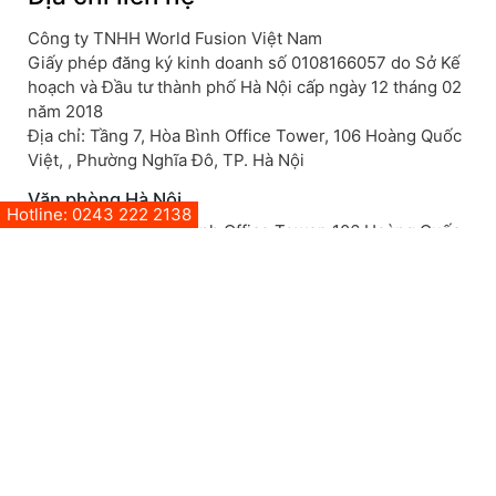
Công ty TNHH World Fusion Việt Nam
Giấy phép đăng ký kinh doanh số 0108166057 do Sở Kế
hoạch và Đầu tư thành phố Hà Nội cấp ngày 12 tháng 02
năm 2018
Địa chỉ: Tầng 7, Hòa Bình Office Tower, 106 Hoàng Quốc
Việt, , Phường Nghĩa Đô, TP. Hà Nội
Văn phòng Hà Nội
Hotline: 0243 222 2138
Hà Nội: Tầng 7, Hòa Bình Office Tower, 106 Hoàng Quốc
Việt, , Phường Nghĩa Đô, TP. Hà Nội
SĐT: +84 243 222 2138
Mở trong GoogleMap
Văn phòng Đà Nẵng
Đà Nẵng: Tầng 5 Tòa Camelia, 773 Ngô Quyền, Phường
An Hải, TP Đà Nẵng, Việt Nam
SĐT: 0918 413 005
Mở trong GoogleMap