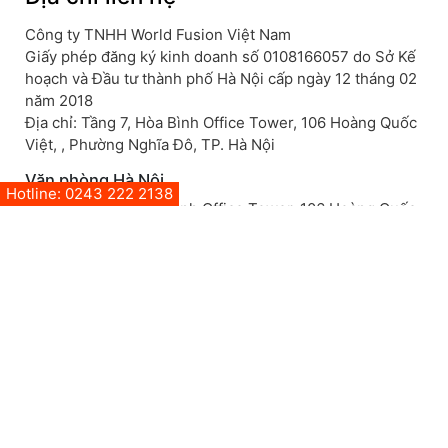
Công ty TNHH World Fusion Việt Nam
Giấy phép đăng ký kinh doanh số 0108166057 do Sở Kế
hoạch và Đầu tư thành phố Hà Nội cấp ngày 12 tháng 02
năm 2018
Địa chỉ: Tầng 7, Hòa Bình Office Tower, 106 Hoàng Quốc
Việt, , Phường Nghĩa Đô, TP. Hà Nội
Văn phòng Hà Nội
Hotline: 0243 222 2138
Hà Nội: Tầng 7, Hòa Bình Office Tower, 106 Hoàng Quốc
Việt, , Phường Nghĩa Đô, TP. Hà Nội
SĐT: +84 243 222 2138
Mở trong GoogleMap
Văn phòng Đà Nẵng
Đà Nẵng: Tầng 5 Tòa Camelia, 773 Ngô Quyền, Phường
An Hải, TP Đà Nẵng, Việt Nam
SĐT: 0918 413 005
Mở trong GoogleMap