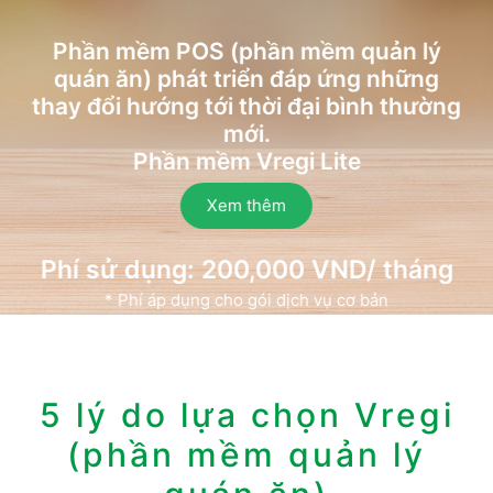
Phần mềm POS (phần mềm ​quản lý
quán ăn) phát triển đáp ứng những
thay đổi hướng tới thời đại bình thường
mới.
Phần mềm Vregi Lite
Xem thêm
Phí sử dụng: 200,000 VND/ tháng
* Phí áp dụng cho gói dịch vụ cơ bản
5 lý do lựa chọn Vregi
(phần mềm ​quản lý