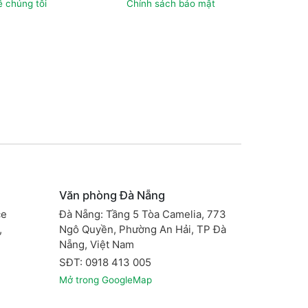
ề chúng tôi
Chính sách bảo mật
Văn phòng Đà Nẵng
ce
Đà Nẵng: Tầng 5 Tòa Camelia, 773
,
Ngô Quyền, Phường An Hải, TP Đà
ội
Nẵng, Việt Nam
SĐT: 0918 413 005
Mở trong GoogleMap