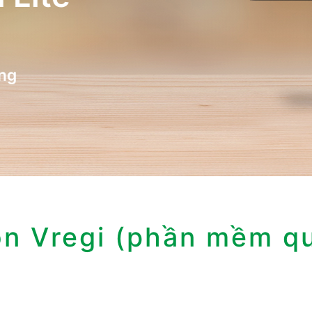
ng
ọn Vregi (phần mềm ​q