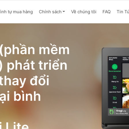
rình tự mua hàng
Chính sách
Về chúng tôi
FAQ
Tin T
(phần mềm ​
 phát triển
thay đổi
ại bình
 Lite