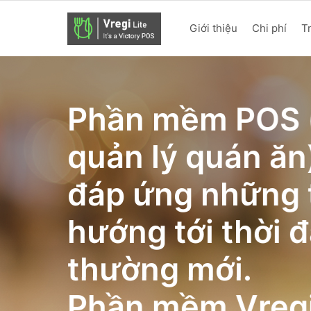
Giới thiệu
Chi phí
T
Phần mềm POS 
quản lý quán ăn)
đáp ứng những 
hướng tới thời đ
thường mới.
Phần mềm Vregi