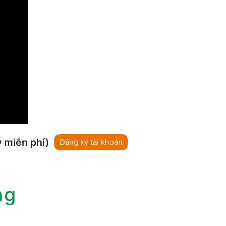
ý miễn phí)
Đăng ký tài khoản
ng