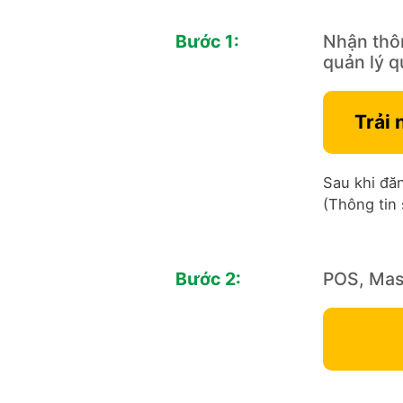
Bước 1:
Nhận thôn
quản lý q
Trải 
Sau khi đăn
(Thông tin
Bước 2:
POS, Mast