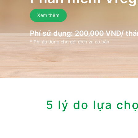
Xem thêm
Phí sử dụng: 200,000 VND/ thá
* Phí áp dụng cho gói dịch vụ cơ bản
5 lý do lựa ch