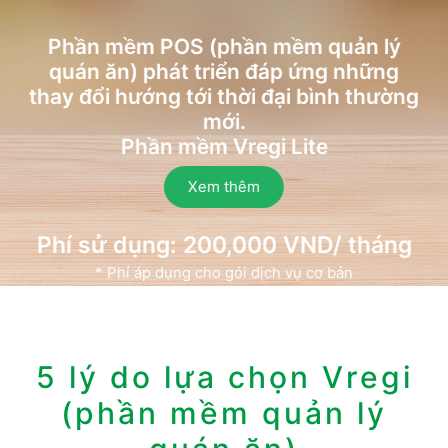
Phần mềm POS (phần mềm ​quản lý
quán ăn) phát triển đáp ứng những
thay đổi hướng tới thời đại bình thường
mới.
Phần mềm Vregi Lite
Xem thêm
Phí sử dụng: 200,000 VND/ tháng
* Phí áp dụng cho gói dịch vụ cơ bản
5 lý do lựa chọn Vregi
(phần mềm ​quản lý