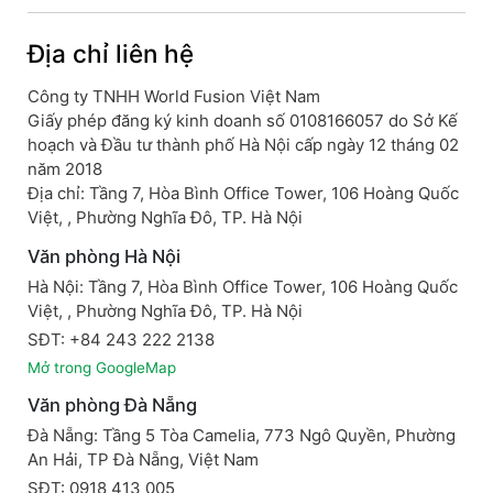
Địa chỉ liên hệ
Công ty TNHH World Fusion Việt Nam
Giấy phép đăng ký kinh doanh số 0108166057 do Sở Kế
hoạch và Đầu tư thành phố Hà Nội cấp ngày 12 tháng 02
năm 2018
Địa chỉ: Tầng 7, Hòa Bình Office Tower, 106 Hoàng Quốc
Việt, , Phường Nghĩa Đô, TP. Hà Nội
Văn phòng Hà Nội
Hà Nội: Tầng 7, Hòa Bình Office Tower, 106 Hoàng Quốc
Việt, , Phường Nghĩa Đô, TP. Hà Nội
SĐT: +84 243 222 2138
Mở trong GoogleMap
Văn phòng Đà Nẵng
Đà Nẵng: Tầng 5 Tòa Camelia, 773 Ngô Quyền, Phường
An Hải, TP Đà Nẵng, Việt Nam
SĐT: 0918 413 005